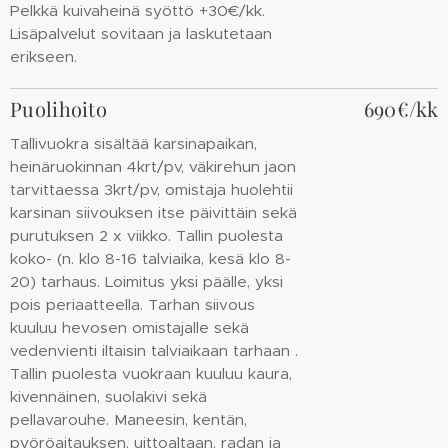
Pelkkä kuivaheinä syöttö +30€/kk.
Lisäpalvelut sovitaan ja laskutetaan
erikseen.
Puolihoito
690€/kk
Tallivuokra sisältää karsinapaikan,
heinäruokinnan 4krt/pv, väkirehun jaon
tarvittaessa 3krt/pv, omistaja huolehtii
karsinan siivouksen itse päivittäin sekä
purutuksen 2 x viikko. Tallin puolesta
koko- (n. klo 8-16 talviaika, kesä klo 8-
20) tarhaus. Loimitus yksi päälle, yksi
pois periaatteella. Tarhan siivous
kuuluu hevosen omistajalle sekä
vedenvienti iltaisin talviaikaan tarhaan .
Tallin puolesta vuokraan kuuluu kaura,
kivennäinen, suolakivi sekä
pellavarouhe. Maneesin, kentän,
pyöröaitauksen, uittoaltaan, radan ja