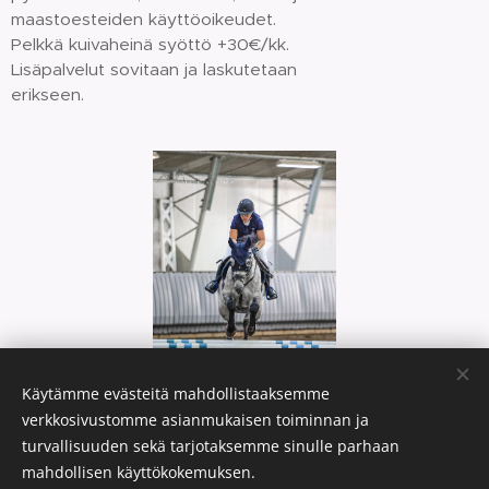
maastoesteiden käyttöoikeudet.
Pelkkä kuivaheinä syöttö +30€/kk.
Lisäpalvelut sovitaan ja laskutetaan
erikseen.
Käytämme evästeitä mahdollistaaksemme
verkkosivustomme asianmukaisen toiminnan ja
turvallisuuden sekä tarjotaksemme sinulle parhaan
mahdollisen käyttökokemuksen.