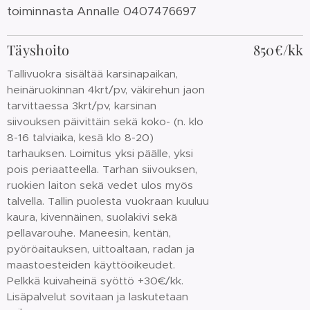
toiminnasta Annalle 0407476697
Täyshoito
850€/kk
Tallivuokra sisältää karsinapaikan,
heinäruokinnan 4krt/pv, väkirehun jaon
tarvittaessa 3krt/pv, karsinan
siivouksen päivittäin sekä koko- (n. klo
8-16 talviaika, kesä klo 8-20)
tarhauksen. Loimitus yksi päälle, yksi
pois periaatteella. Tarhan siivouksen,
ruokien laiton sekä vedet ulos myös
talvella. Tallin puolesta vuokraan kuuluu
kaura, kivennäinen, suolakivi sekä
pellavarouhe. Maneesin, kentän,
pyöröaitauksen, uittoaltaan, radan ja
maastoesteiden käyttöoikeudet.
Pelkkä kuivaheinä syöttö +30€/kk.
Lisäpalvelut sovitaan ja laskutetaan