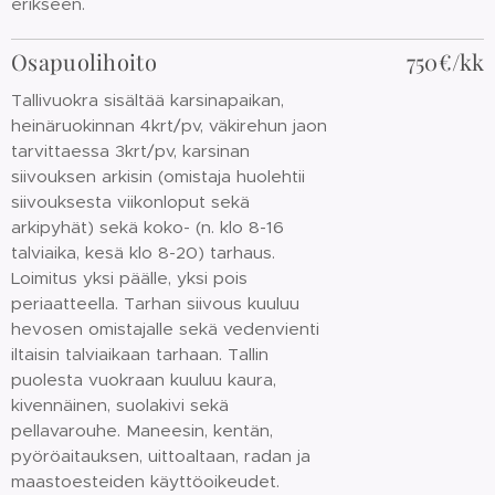
erikseen.
Osapuolihoito
750€/kk
Tallivuokra sisältää karsinapaikan,
heinäruokinnan 4krt/pv, väkirehun jaon
tarvittaessa 3krt/pv, karsinan
siivouksen arkisin (omistaja huolehtii
siivouksesta viikonloput sekä
arkipyhät) sekä koko- (n. klo 8-16
talviaika, kesä klo 8-20) tarhaus.
Loimitus yksi päälle, yksi pois
periaatteella. Tarhan siivous kuuluu
hevosen omistajalle sekä vedenvienti
iltaisin talviaikaan tarhaan. Tallin
puolesta vuokraan kuuluu kaura,
kivennäinen, suolakivi sekä
pellavarouhe. Maneesin, kentän,
pyöröaitauksen, uittoaltaan, radan ja
maastoesteiden käyttöoikeudet.