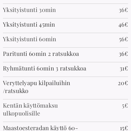
Yksityistunti 30min
36€
Yksityistunti 45min
46€
Yksityistunti 60min
56€
Paritunti 60min 2 ratsukkoa
36€
Ryhmätunti 60min 3 ratsukkoa
31€
Veryttelyapu kilpailuihin
20€
/ratsukko
Kentän käyttömaksu
5€
ulkopuolisille
Maastoesteradan käyttö 60-
15€