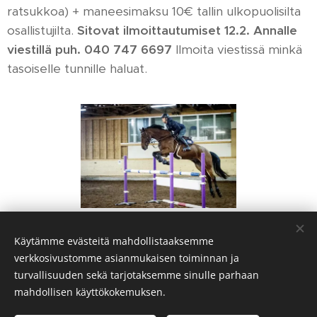
ratsukkoa) + maneesimaksu 10€ tallin ulkopuolisilta
osallistujilta.
Sitovat ilmoittautumiset 12.2. Annalle
viestillä puh. 040 747 6697
Ilmoita viestissä minkä
tasoiselle tunnille haluat.
Share
Käytämme evästeitä mahdollistaaksemme
verkkosivustomme asianmukaisen toiminnan ja
turvallisuuden sekä tarjotaksemme sinulle parhaan
mahdollisen käyttökokemuksen.
© 2026
Ratsureipas Oy.
Kaikki oikeudet pidätetään.