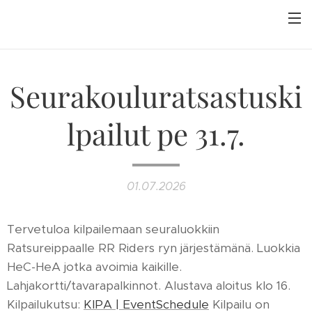
Seurakouluratsastuski
lpailut pe 31.7.
01.07.2026
Tervetuloa kilpailemaan seuraluokkiin
Ratsureippaalle RR Riders ryn järjestämänä. Luokkia
HeC-HeA jotka avoimia kaikille.
Lahjakortti/tavarapalkinnot. Alustava aloitus klo 16.
Kilpailukutsu:
KIPA | EventSchedule
Kilpailu on