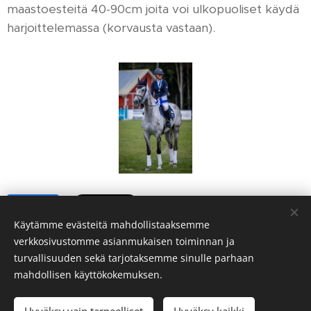
maastoesteitä 40-90cm joita voi ulkopuoliset käydä
harjoittelemassa (korvausta vastaan).
Share
Käytämme evästeitä mahdollistaaksemme
verkkosivustomme asianmukaisen toiminnan ja
turvallisuuden sekä tarjotaksemme sinulle parhaan
mahdollisen käyttökokemuksen.
© 2026
Ratsureipas Oy.
Kaikki oikeudet pidätetään.