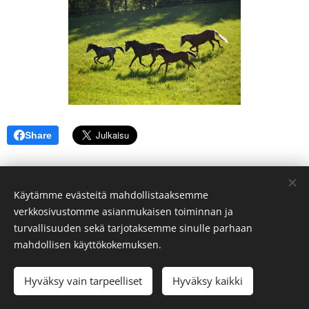
Share
Käytämme evästeitä mahdollistaaksemme
verkkosivustomme asianmukaisen toiminnan ja
turvallisuuden sekä tarjotaksemme sinulle parhaan
mahdollisen käyttökokemuksen.
© 2026
Ratsureipas Oy.
Kaikki oikeudet pidätetään.
Hyväksy vain tarpeelliset
Hyväksy kaikki
Luotu
Webnodella
Evästeet