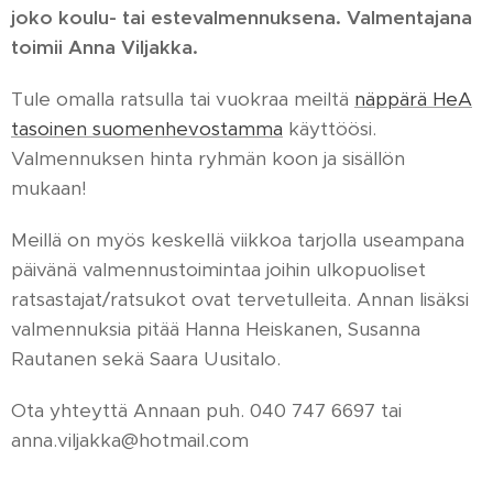
joko koulu- tai estevalmennuksena. Valmentajana
toimii Anna Viljakka.
Tule omalla ratsulla tai vuokraa meiltä
näppärä HeA
tasoinen suomenhevostamma
käyttöösi.
Valmennuksen hinta ryhmän koon ja sisällön
mukaan!
Meillä on myös keskellä viikkoa tarjolla useampana
päivänä valmennustoimintaa joihin ulkopuoliset
ratsastajat/ratsukot ovat tervetulleita. Annan lisäksi
valmennuksia pitää Hanna Heiskanen, Susanna
Rautanen sekä Saara Uusitalo.
Ota yhteyttä Annaan puh. 040 747 6697 tai
anna.viljakka@hotmail.com